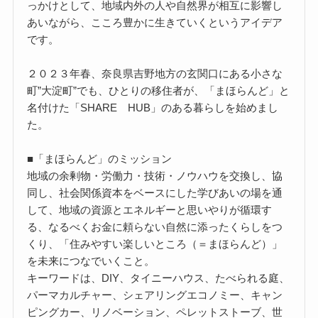
っかけとして、地域内外の人や自然界が相互に影響し
あいながら、こころ豊かに生きていくというアイデア
です。
２０２３年春、奈良県吉野地方の玄関口にある小さな
町”大淀町”でも、ひとりの移住者が、「まほらんど」と
名付けた「SHARE HUB」のある暮らしを始めまし
た。
■「まほらんど」のミッション
地域の余剰物・労働力・技術・ノウハウを交換し、協
同し、社会関係資本をベースにした学びあいの場を通
して、地域の資源とエネルギーと思いやりが循環す
る、なるべくお金に頼らない自然に添ったくらしをつ
くり、「住みやすい楽しいところ（＝まほらんど）」
を未来につなでいくこと。
キーワードは、DIY、タイニーハウス、たべられる庭、
パーマカルチャー、シェアリングエコノミー、キャン
ピングカー、リノベーション、ペレットストーブ、世